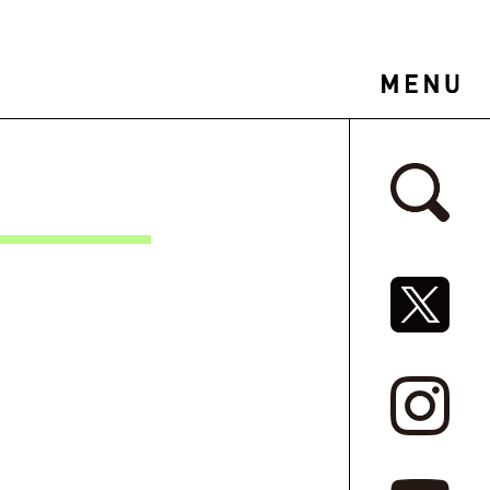
サイドバ
SNSリ