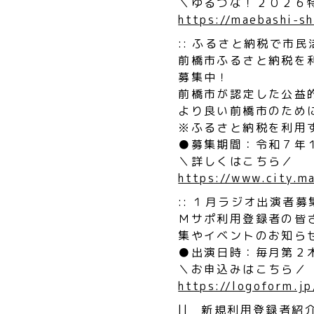
＼ゆるつな！２０２６
https://maebashi-s
:: ふるさと納税で市
前橋市ふるさと納税を
募集中！
前橋市が認定した公益
より良い前橋市のため
※ふるさと納税を利用
●募集期間：令和７年
＼詳しくはこちら／
https://www.city.m
:: １月ラジオ出演者
Ｍサポ利用登録者の皆
集やイベントのお知ら
●出演日時：毎月第２
＼お申込みはこちら／
https://logoform.
|| 新規利用登録者紹介