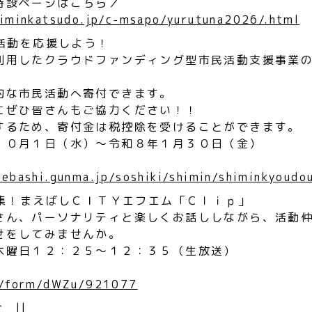
特設ページはこちら／
himinkatsudo.jp/c-msapo/yurutuna2026/.html
民活動を応援しよう！
利用したクラウドファンディング型市民活動支援事業
的な市民活動へ寄付できます。
にぜひ皆さんもご協力ください！！
するため、寄付金は税控除を受けることができます。
１０月１日（水）〜令和８年１月３０日（金）
aebashi.gunma.jp/soshiki/shimin/shiminkyoud
募集！まえばしＣＩＴＹエフエム「Ｃｌｉｐ」
さん、パーソナリティと楽しくお話ししながら、活動
せをしてみませんか。
木曜日１２：２５〜１２：３５（生放送）
jp/form/dWZu/921077
 ||