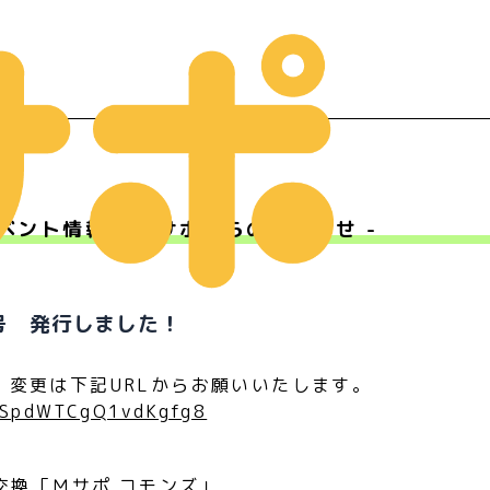
ベント情報 - Ｍサポからのお知らせ -
ー
号 発行しました！
・変更は下記URLからお願いいたします。
/2SpdWTCgQ1vdKgfg8
報交換「Ｍサポ コモンズ」