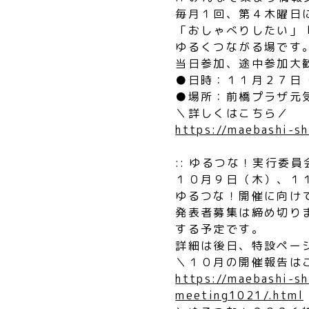
毎月１回、第４木曜日
「おしゃべりしたい」
ゆるくつながる場です
当日参加、途中参加大
●日時：１１月２７日
●場所：前橋プラザ元
＼詳しくはこちら／
https://maebashi-s
:: ゆるつな！実行委
１０月９日（木）、１
ゆるつな！開催に向け
発表者募集は締め切り
する予定です。
詳細は後日、特設ペー
＼１０月の開催報告は
https://maebashi-s
meeting1021/.html