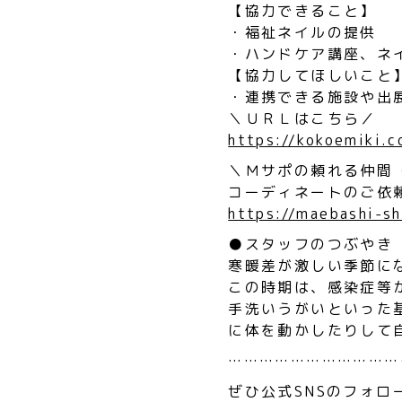
【協力できること】
・福祉ネイルの提供
・ハンドケア講座、ネ
【協力してほしいこと
・連携できる施設や出
＼ＵＲＬはこちら／
https://kokoemiki.
＼Ｍサポの頼れる仲間
コーディネートのご依
https://maebashi-sh
●スタッフのつぶやき
寒暖差が激しい季節に
この時期は、感染症等が
手洗いうがいといった
に体を動かしたりして
……………………………
ぜひ公式SNSのフォロ