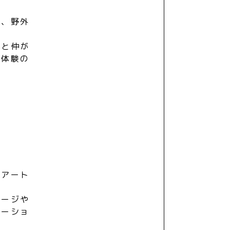
し、野外
。
然と仲が
た体験の
。
ルアート
サージや
ケーショ