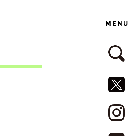
サイドバ
SNSリ