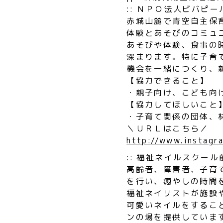
:: ＮＰＯ法人ビバピー
赤城山麓で青空自主保
体験とあそびのコミュ
あそびや体験、食事の
深まります。特に子育
機会を一緒につくり、
【協力できること】
・親子向け、こども向
【協力してほしいこと
・子育て関係の団体、
＼ＵＲＬはこちら／
http://www.instagr
:: 福祉ネイルスクール
高齢者、障害者、子育
を行い、癒やしの時間
福祉ネイリストが施設
可愛いネイルをするこ
ンの場を提供していま