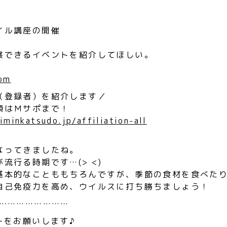
イル講座の開催
】
展できるイベントを紹介してほしい。
com
（登録者）を紹介します／
頼はＭサポまで！
iminkatsudo.jp/affiliation-all
なってきましたね。
流行る時期です…(> <)
基本的なことももちろんですが、季節の食材を食べた
自己免疫力を高め、ウイルスに打ち勝ちましょう！
……………………
ーをお願いします♪