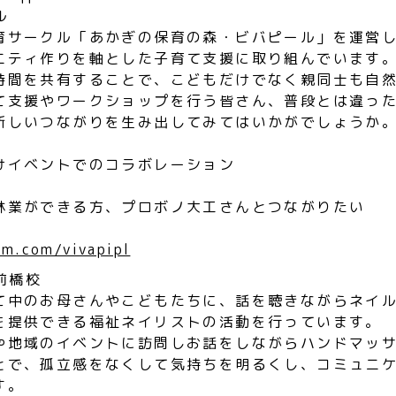
ル
育サークル「あかぎの保育の森・ビバピール」を運営
ニティ作りを軸とした子育て支援に取り組んでいます
時間を共有することで、こどもだけでなく親同士も自
て支援やワークショップを行う皆さん、普段とは違っ
新しいつながりを生み出してみてはいかがでしょうか
けイベントでのコラボレーション
】
林業ができる方、プロボノ大工さんとつながりたい
am.com/vivapipl
前橋校
て中のお母さんやこどもたちに、話を聴きながらネイ
を提供できる福祉ネイリストの活動を行っています。
や地域のイベントに訪問しお話をしながらハンドマッ
とで、孤立感をなくして気持ちを明るくし、コミュニ
す。