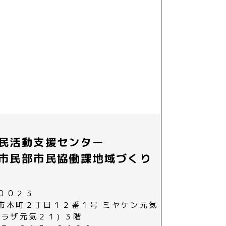
民活動支援センター
市民部市民協働課地域づくり
００２３
市本町２丁目１２番１号 ミヤケン元気
プラザ元気２１) ３階