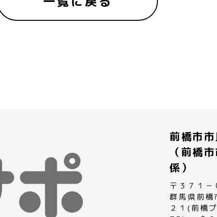
一覧に戻る
前橋市市
（前橋市
係）
〒３７１－
群馬県前橋
２１(前橋