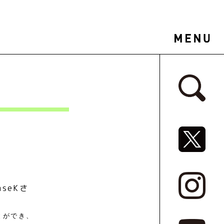
サイドバ
SNSリ
seKさ
とができ、