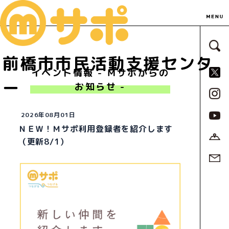
サ
前橋市市民活動支援センタ
S
イベント情報 - Ｍサポからの
ー
お知らせ -
2026年08月01日
ＮＥＷ！Ｍサポ利用登録者を紹介します
（更新8/1）