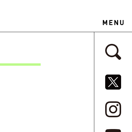
サイドバ
SNSリ