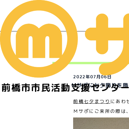
イ
2022年07月06日
前橋市市民活動支援センタ
Mサポに七夕飾りを飾
前橋七夕まつり
にあわ
Ｍサポにご来所の際は