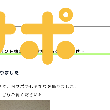
ベント情報 - Ｍサポからのお知らせ -
ー
りました
せて、Ｍサポで七夕飾りを飾りました。
、ぜひご覧ください♪