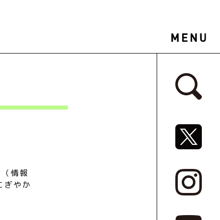
サイドバ
SNSリ
動（情報
にぎやか