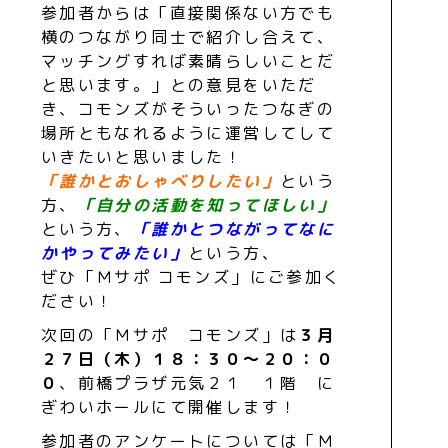
参加者からは「直接関係ない方でも
横のつながり同士で紹介し合えて、
マッチングすれば素晴らしいことだ
と思います。」との意見をいただ
き、コモンズがそういったつなぎの
場所ともなれるように運営してして
いきたいと思いました！
「誰かとおしゃべりしたい」
という
方、
「自分の活動を知ってほしい」
という方、
「誰かとつながってなに
かやってみたい」
という方、
ぜひ「Ｍサポ コモンズ」にご参加く
ださい！
次回の「Ｍサポ コモンズ」は
３月
２７日（木）１８：３０～２０：０
０
、前橋プラザ元気２１ １階 に
ぎわいホールにて開催します！
参加者のアンケートについては
「Ｍ