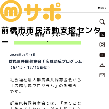
サ
前橋市市民活動支援センタ
S
イベント情報 - サポート情報
ー
-
2026年06月13日
群馬県共同募金会「広域助成プログラム」
（9/15・12/15締切）
社会福祉法人群馬県共同募金会から
「広域助成プログラム」のお知らせ
です。
群馬県共同募金会では、「困りごと
を放っておかない、だれも孤立しな