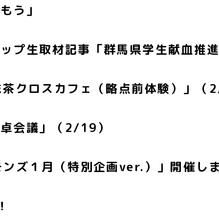
しもう」
シップ生取材記事「群馬県学生献血推
抹茶クロスカフェ（略点前体験）」（2
卓会議」（2/19）
ンズ１月（特別企画ver.）」開催し
！