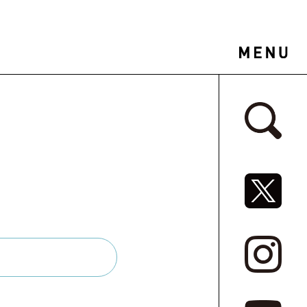
サイドバ
SNSリ