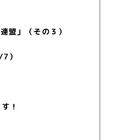
進連盟」（その３）
/7）
ます！