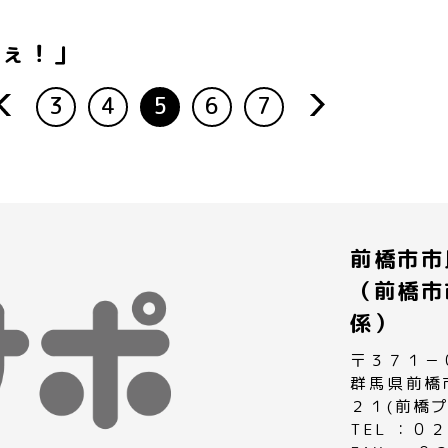
べぇ！」
3
4
5
6
7
rev
next
前橋市市
（前橋市
係）
〒３７１－
群馬県前橋
２１(前橋
TEL ：