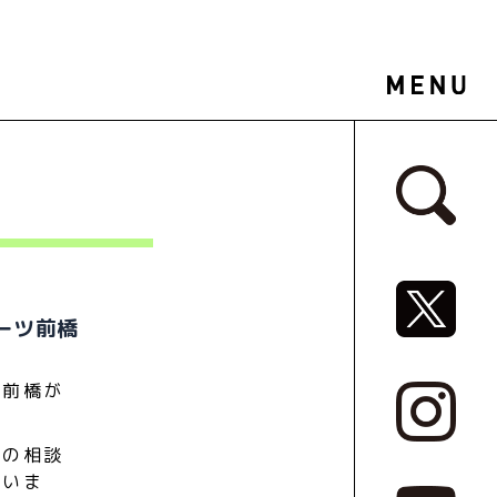
サイドバ
SNSリ
ーツ前橋
ツ前橋が
）の相談
ていま