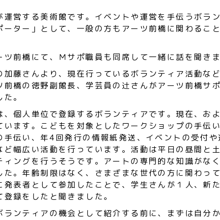
が運営する美術館です。イベントや運営を手伝うボラ
ポーター」として、一般の方もアーツ前橋に関わるこ
ーツ前橋にて、Ｍサポ職員も同席して一緒に話を聞き
の加藤さんより、現在行っているボランティア活動な
ツ前橋の徳野副館長、学芸員の辻さんがアーツ前橋サ
した。
は、個人単位で登録するボランティアです。現在、およ
ています。こどもを対象としたワークショップの手伝
の手伝い、年4回発行の情報紙発送、イベントの受付や
など幅広い活動を行っています。活動は平日の昼間と
ティングを行うそうです。アートの専門的な知識がな
した。年齢制限はなく、さまざまな世代の方に関わっ
に発表者として参加したことで、学生さんが１人、新
て登録をしたと聞きました。
ボランティアの機会として紹介する前に、まずは自分