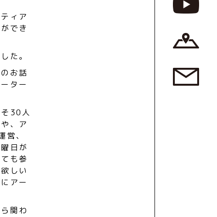
ンティア
とができ
ました。
どのお話
ポーター
そ30人
いや、ア
運営、
土曜日が
くても参
て欲しい
たにアー
から関わ