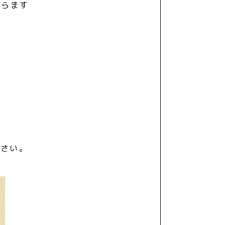
からます
ださい。