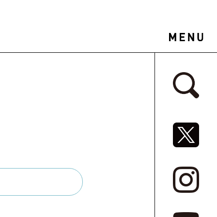
サイドバ
SNSリ