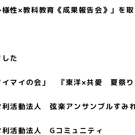
多様性×教科教育《成果報告会》」を取
ました
マイマイの会」 『東洋×共愛 夏祭
営利活動法人 弦楽アンサンブルすみ
営利活動法人 Gコミュニティ